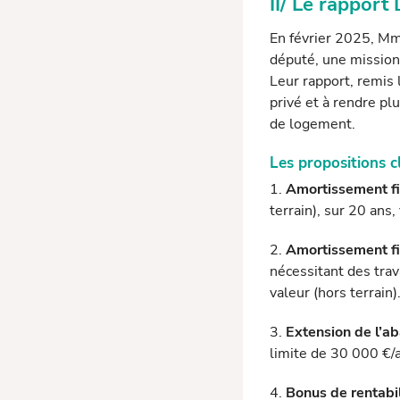
II/ Le rappo
En février 2025, Mm
député, une mission d
Leur rapport, remis 
privé et à rendre pl
de logement.
Les propositions 
1.
Amortissement fis
terrain), sur 20 ans
2.
Amortissement fis
nécessitant des tra
valeur (hors terrain)
3.
Extension de l’a
limite de 30 000 €/a
4.
Bonus de rentabi