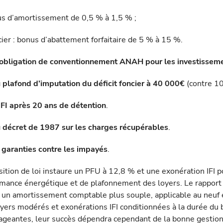
us d’amortissement de 0,5 % à 1,5 % ;
ier : bonus d’abattement forfaitaire de 5 % à 15 %.
’obligation de conventionnement ANAH pour les investissem
plafond d’imputation du déficit foncier à 40 000€
(contre 10
IFI après 20 ans de détention
.
 décret de 1987 sur les charges récupérables
.
 garanties contre les impayés
.
ition de loi instaure un PFU à 12,8 % et une exo­nération IFI p
rmance énergétique et de plafonnement des loyers. Le rappor
it un amortissement comptable plus souple, applicable au neuf e
oyers modérés et exonéra­tions IFI conditionnées à la durée du b
rageantes, leur succès dépendra cependant de la bonne gestion