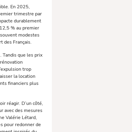
ible. En 2025,
remier trimestre par
 impacte durablement
e 12,5 % au premier
s, souvent modestes
t des Français.
. Tandis que les prix
 rénovation
’expulsion trop
aisser la location
nts financiers plus
ir réagir. D’un côté,
leur avec des mesures
me Valérie Létard,
es pour redonner de
sement inspirés du