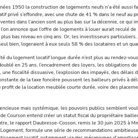
nnées 1950 la construction de logements neufs n’a été aussi fa
atif privé s’effondre, avec une chute de 41 % dans le neuf au p
ventes dans l’ancien sont au plus bas sur la décennie, ce qui
ù l’on annonce que l’offre de logements à louer aurait reculé d
plus bas niveau en cinq ans. Or, les investisseurs particulier
eul bien, logeraient à eux seuls 58 % des locataires et un quar
lité du logement locatif longue durée n’est plus au rendez-vous
doublé en 25 ans, l’encadrement des loyers, les obligations de
 une fiscalité dissuasive, l’explosion des impayés, des délais d
onstante de la taxe foncière poussent les bailleurs privés à dél
profit de la location meublée courte durée, voire des placeme
ilencieuse mais systémique, les pouvoirs publics semblent voulo
i de Courson entend créer un statut fiscal du propriétaire bail
l’autre, le rapport Daubresse-Cosson, remis le 30 juin 2025 à M
u Logement, formule une série de recommandations ambitieus
investissement locatif, notamment via des mécanismes d’amortis