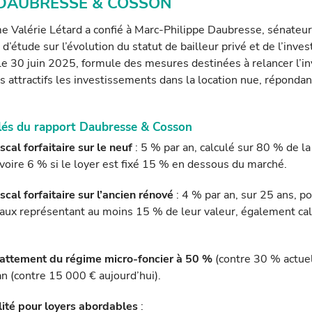
rt DAUBRESSE & COSSON
e Valérie Létard a confié à Marc-Philippe Daubresse, sénateur
’étude sur l’évolution du statut de bailleur privé et de l’inves
le 30 juin 2025, formule des mesures destinées à relancer l’in
us attractifs les investissements dans la location nue, répondan
clés du rapport Daubresse & Cosson
cal forfaitaire sur le neuf
: 5 % par an, calculé sur 80 % de la
, voire 6 % si le loyer est fixé 15 % en dessous du marché.
cal forfaitaire sur l’ancien rénové
: 4 % par an, sur 25 ans, p
vaux représentant au moins 15 % de leur valeur, également cal
.
battement du régime micro-foncier à 50 %
(contre 30 % actuel
n (contre 15 000 € aujourd’hui).
lité pour loyers abordables
: