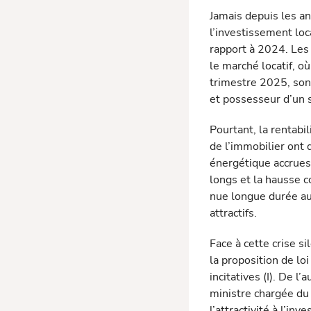
Jamais depuis les a
l’investissement loc
rapport à 2024. Les 
le marché locatif, o
trimestre 2025, son 
et possesseur d’un s
Pourtant, la rentabi
de l’immobilier ont 
énergétique accrues,
longs et la hausse c
nue longue durée au 
attractifs.
Face à cette crise s
la proposition de lo
incitatives (I). De 
ministre chargée d
l’at­tractivité à l’