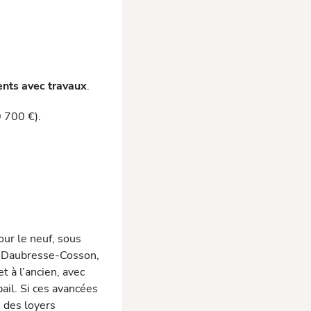
ents avec travaux
.
 700 €).
our le neuf, sous
t Daubresse-Cosson,
t à l’ancien, avec
ail. Si ces avancées
 des loyers