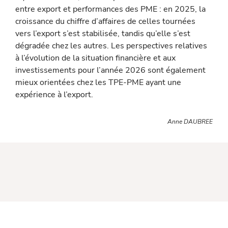
entre export et performances des PME : en 2025, la
croissance du chiffre d’affaires de celles tournées
vers l’export s’est stabilisée, tandis qu’elle s’est
dégradée chez les autres. Les perspectives relatives
à l’évolution de la situation financière et aux
investissements pour l’année 2026 sont également
mieux orientées chez les TPE-PME ayant une
expérience à l’export.
Anne DAUBREE
Retour en haut de page
Nos Services
Contact
Mentions légales